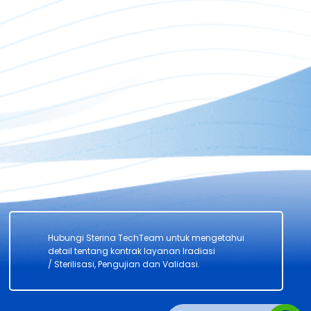
Hubungi Sterina TechTeam untuk mengetahui
detail tentang kontrak layanan Iradiasi
/ Sterilisasi, Pengujian dan Validasi.