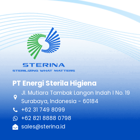
PT Energi Sterila Higiena
Jl. Mutiara Tambak Langon Indah I No. 19
Surabaya, Indonesia - 60184
+62 31 749 8099
+62 821 8888 0798
sales@sterina.id