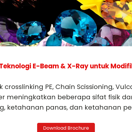
eknologi E-Beam & X-Ray untuk Modifi
 crosslinking PE, Chain Scissioning, Vu
er meningkatkan beberapa sifat fisik da
g, ketahanan panas, dan ketahanan pel
Download Brochure