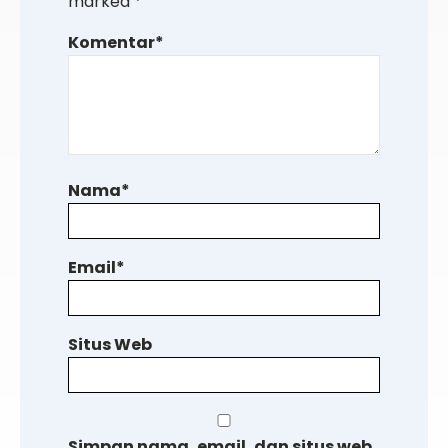
marked
*
Komentar
*
Nama
*
Email
*
Situs Web
Simpan nama, email, dan situs web